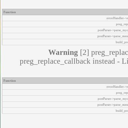
Function
errorHandler->e
preg_rep
postParser->parse_my
postParser->parse_mes
build_pos
Warning
[2] preg_replac
preg_replace_callback instead - L
Function
errorHandler->e
preg_rep
postParser->parse_my
postParser->parse_mes
build_pos