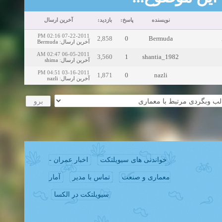
آخرین ارسال
بازدید:
پاسخ:
نویسنده
07-22-2011 02:16 PM
2,858
0
Bermuda
Bermuda
:
آخرین ارسال
06-05-2011 02:47 AM
3,560
1
shantia_1982
shima
:
آخرین ارسال
03-16-2011 04:51 PM
1,871
0
nazli
nazli
:
آخرین ارسال
اخبار عمران -
خواندنی های سیویلتکت
آمار
تماس با مدیر
معماری و صنعت
سیویلتکت در الکسا