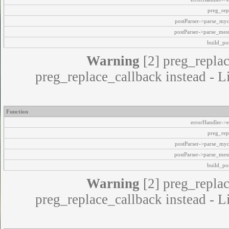
preg_rep
postParser->parse_my
postParser->parse_mes
build_pos
Warning
[2] preg_replac
preg_replace_callback instead - L
Function
errorHandler->e
preg_rep
postParser->parse_my
postParser->parse_mes
build_pos
Warning
[2] preg_replac
preg_replace_callback instead - L