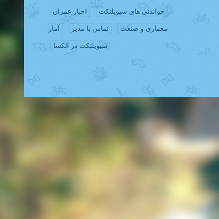
خواندنی های سیویلتکت
اخبار عمران -
معماری و صنعت
تماس با مدیر
آمار
سیویلتکت در الکسا