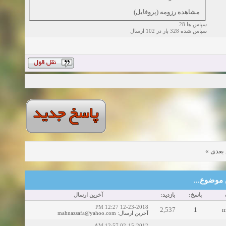
مشاهده رزومه (پروفایل)
سپاس ها 28
سپاس شده 328 بار در 102 ارسال
»
بعدی
این موضوع
پاسخ:
بازدید:
آخرین ارسال
12-23-2018 12:27 PM
2,537
1
m
mahnazsafa@yahoo.com
:
آخرین ارسال
02-15-2012 12:57 AM