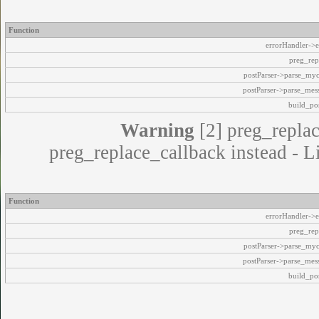
Function
errorHandler->e
preg_rep
postParser->parse_my
postParser->parse_mes
build_pos
Warning
[2] preg_replac
preg_replace_callback instead - L
Function
errorHandler->e
preg_rep
postParser->parse_my
postParser->parse_mes
build_pos