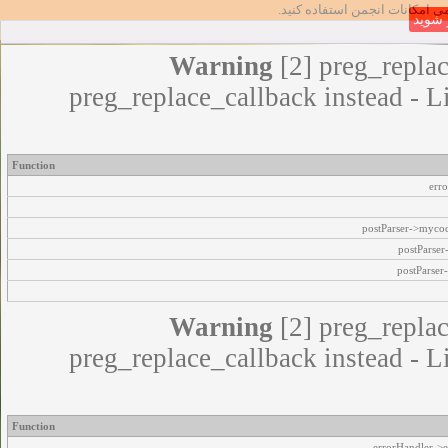
مامی امکانات انجمن استفاده کنید
شوید
Warning
[2] preg_replac
preg_replace_callback instead - L
Function
err
postParser->myco
postParse
postParser
Warning
[2] preg_replac
preg_replace_callback instead - L
Function
errorHandler->e