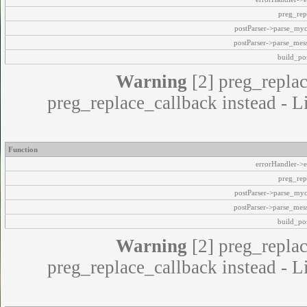
preg_rep
postParser->parse_my
postParser->parse_mes
build_pos
Warning
[2] preg_replac
preg_replace_callback instead - L
Function
errorHandler->e
preg_rep
postParser->parse_my
postParser->parse_mes
build_pos
Warning
[2] preg_replac
preg_replace_callback instead - L