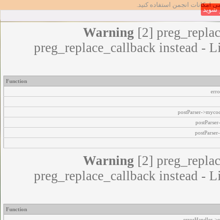
مامی امکانات انجمن استفاده کنید
شوید
Warning
[2] preg_replac
preg_replace_callback instead - L
Function
err
postParser->myco
postParse
postParser
Warning
[2] preg_replac
preg_replace_callback instead - L
Function
errorHandler->e