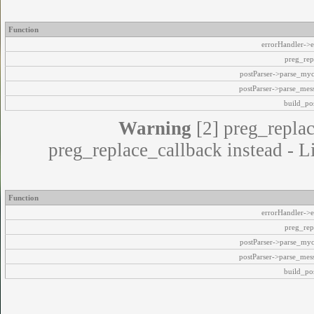
Function
errorHandler->e
preg_rep
postParser->parse_my
postParser->parse_mes
build_pos
Warning
[2] preg_replac
preg_replace_callback instead - L
Function
errorHandler->e
preg_rep
postParser->parse_my
postParser->parse_mes
build_pos