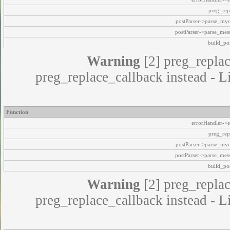
preg_rep
postParser->parse_my
postParser->parse_mes
build_pos
Warning
[2] preg_replac
preg_replace_callback instead - L
Function
errorHandler->e
preg_rep
postParser->parse_my
postParser->parse_mes
build_pos
Warning
[2] preg_replac
preg_replace_callback instead - L