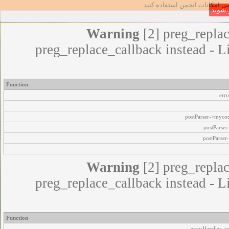
مامی امکانات انجمن استفاده کنید
شوید
Warning
[2] preg_replac
preg_replace_callback instead - L
Function
err
postParser->myco
postParse
postParser
Warning
[2] preg_replac
preg_replace_callback instead - L
Function
errorHandler->e