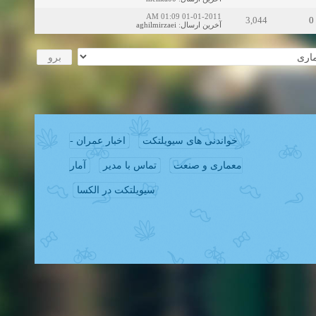
01-01-2011 01:09 AM
3,044
0
aghilmirzaei
:
آخرین ارسال
خواندنی های سیویلتکت
اخبار عمران -
معماری و صنعت
تماس با مدیر
آمار
سیویلتکت در الکسا