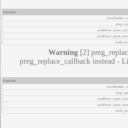
Function
errorHandler->e
preg_rep
postParser->parse_my
postParser->parse_mes
build_pos
Warning
[2] preg_replac
preg_replace_callback instead - L
Function
errorHandler->e
preg_rep
postParser->parse_my
postParser->parse_mes
build_pos