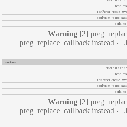
preg_rep
postParser->parse_my
postParser->parse_mes
build_pos
Warning
[2] preg_replac
preg_replace_callback instead - L
Function
errorHandler->e
preg_rep
postParser->parse_my
postParser->parse_mes
build_pos
Warning
[2] preg_replac
preg_replace_callback instead - L