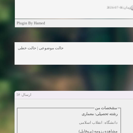
زمان:06-07-2026
ان:11-04-2025
Plugin By Hamed
ن:11-04-2025
زمان:02-26-2025
حالت خطی
|
حالت موضوعی
زمان:11-11-2024
اهده:0
زمان:10-28-2024
زمان:10-21-2024
اهده:0
#1
ارسال:
زمان:10-13-2024
مشخصات من
رشته تحصیلی: معماری
زمان:10-11-2024
اهده:0
دانشگاه: انقلاب اسلامی
مشاهده رزومه (پروفایل)