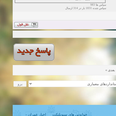
سپاس ها 983
سپاس شده 1831 بار در 314 ارسال
»
بعدی
خواندنی های سیویلتکت
اخبار عمران -