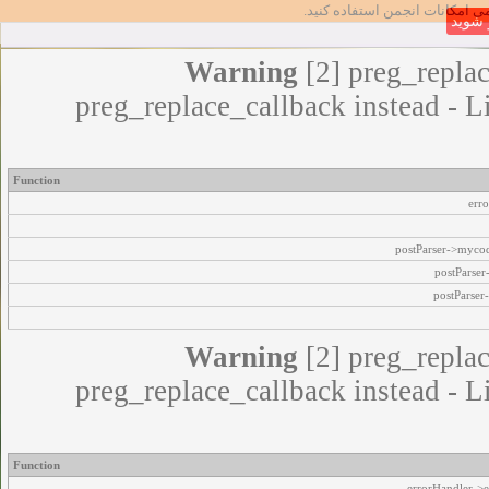
مامی امکانات انجمن استفاده کنید
شوید
Warning
[2] preg_replac
preg_replace_callback instead - L
Function
err
postParser->myco
postParse
postParser
Warning
[2] preg_replac
preg_replace_callback instead - L
Function
errorHandler->e