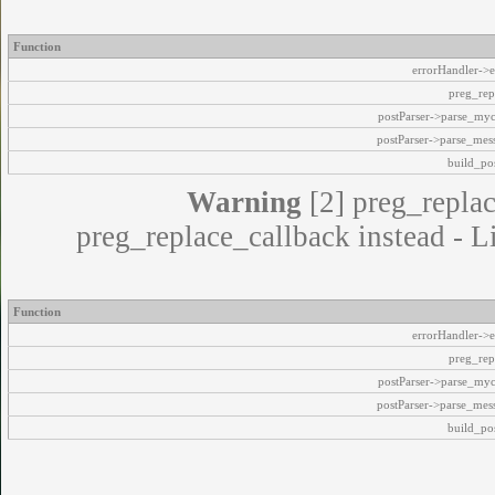
Function
errorHandler->e
preg_rep
postParser->parse_my
postParser->parse_mes
build_pos
Warning
[2] preg_replac
preg_replace_callback instead - L
Function
errorHandler->e
preg_rep
postParser->parse_my
postParser->parse_mes
build_pos