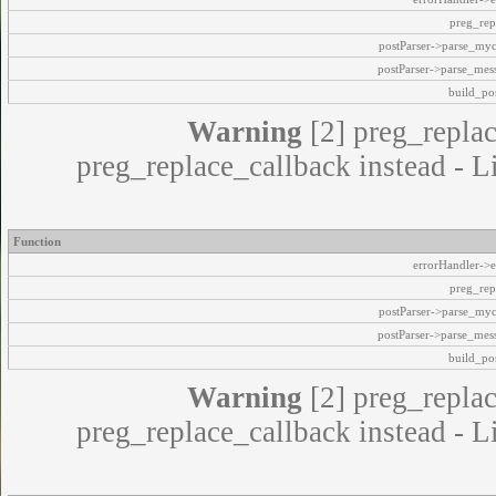
preg_rep
postParser->parse_my
postParser->parse_mes
build_pos
Warning
[2] preg_replac
preg_replace_callback instead - L
Function
errorHandler->e
preg_rep
postParser->parse_my
postParser->parse_mes
build_pos
Warning
[2] preg_replac
preg_replace_callback instead - L