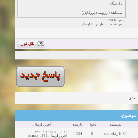
دانشگاه:
مشاهده رزومه (پروفایل)
سپاس ها 290
سپاس شده 565 بار در 83 ارسال
»
بعدی
این موضوع
نویسنده
پاسخ:
بازدید:
آخرین ارسال
04-10-2011 03:37 PM
2,354
0
shantia_1982
shantia_1982
:
آخرین ارسال