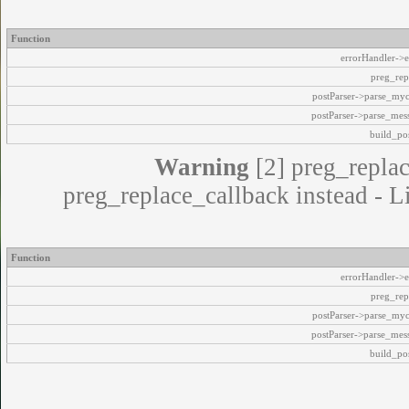
Function
errorHandler->e
preg_rep
postParser->parse_my
postParser->parse_mes
build_pos
Warning
[2] preg_replac
preg_replace_callback instead - L
Function
errorHandler->e
preg_rep
postParser->parse_my
postParser->parse_mes
build_pos