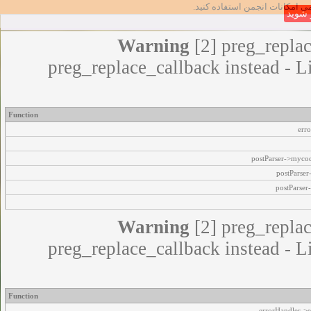
مامی امکانات انجمن استفاده کنید
شوید
Warning
[2] preg_replac
preg_replace_callback instead - L
Function
err
postParser->myco
postParse
postParser
Warning
[2] preg_replac
preg_replace_callback instead - L
Function
errorHandler->e