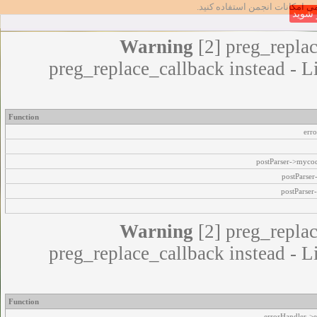
تا بتوانید از تمامی امکانات انج
عضو 
Warning
[2] preg_replac
preg_replace_callback instead - L
Function
err
postParser->myco
postParse
postParser
Warning
[2] preg_replac
preg_replace_callback instead - L
Function
errorHandler->e