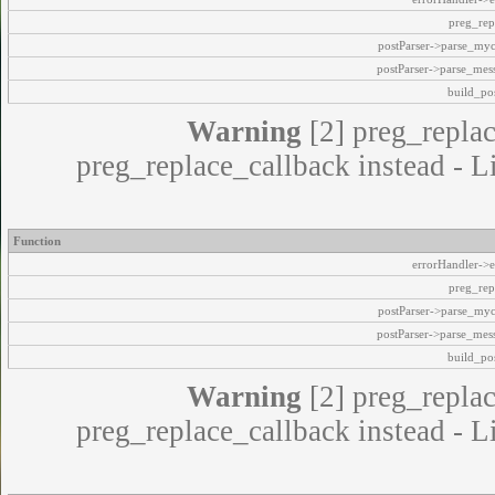
preg_rep
postParser->parse_my
postParser->parse_mes
build_pos
Warning
[2] preg_replac
preg_replace_callback instead - L
Function
errorHandler->e
preg_rep
postParser->parse_my
postParser->parse_mes
build_pos
Warning
[2] preg_replac
preg_replace_callback instead - L