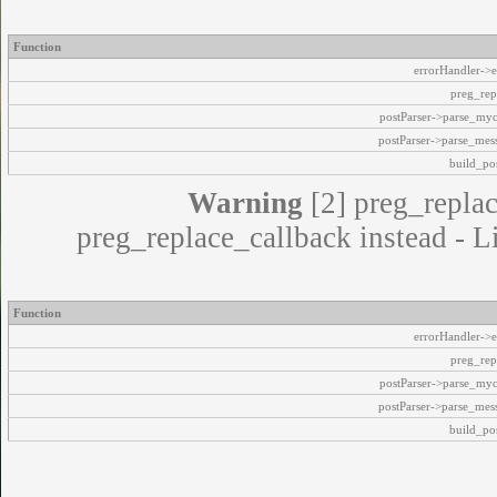
Function
errorHandler->e
preg_rep
postParser->parse_my
postParser->parse_mes
build_pos
Warning
[2] preg_replac
preg_replace_callback instead - L
Function
errorHandler->e
preg_rep
postParser->parse_my
postParser->parse_mes
build_pos