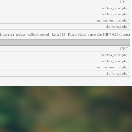
[PHP]
/inc/class_parser.php
/inc/class_parser.php
/inc/functions_post.php
/showthread.php
, use preg_replace_callback instead - Line: 389 - File: inc/class_parser.php PHP 7.0.33 (Linux)
[PHP]
/inc/class_parser.php
/inc/class_parser.php
/inc/functions_post.php
/showthread.php