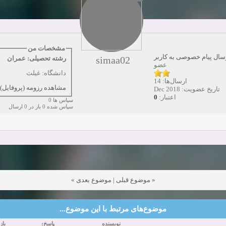
دعوت به همکاری
زمان:10-21-2024
مشاهده:0
همکاری
زمان:10-13-2024
مشاهده:0
مشخصات من
سال پیام خصوصی به کاربر
simaa02
رشته تحصیلی: عمران
دعوت به همکاری
زمان:10-11-2024
مشاهده:0
عضو
دانشگاه: غیلث
ارسال‌ها: 14
مشاهده رزومه (پروفایل)
تاریخ عضویت: Dec 2018
0
اعتبار:
سپاس ها 0
سپاس شده 0 بار در 0 ارسال
»
موضوع بعدی
|
موضوع قبلی
«
موضوع‌های مرتبط با این موضوع...
نویسنده
پاسخ:
با: