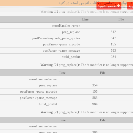
تا بتوانید از تمامی امکانات انجمن استفاده کنید.
ید
یا
عضو شوید
Warning
[2] preg_replace(): The /e modifier is no longer supported
Line
File
errorHandler->error
preg_replace
642
postParser->mycode_parse_quotes
347
postParser->parse_mycode
155
postParser->parse_message
583
build_postbit
984
Warning
[2] preg_replace(): The /e modifier is no longer supported
Line
File
errorHandler->error
preg_replace
354
postParser->parse_mycode
155
postParser->parse_message
583
build_postbit
984
Warning
[2] preg_replace(): The /e modifier is no longer supported
Line
File
errorHandler->error
preg_replace
380