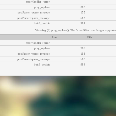
errorHandler->error
preg_replace
383
postParser->parse_mycode
155
postParser->parse_message
583
build_postbit
984
Warning
[2] preg_replace(): The /e modifier is no longer supported
Line
File
errorHandler->error
preg_replace
389
postParser->parse_mycode
155
postParser->parse_message
583
build_postbit
984