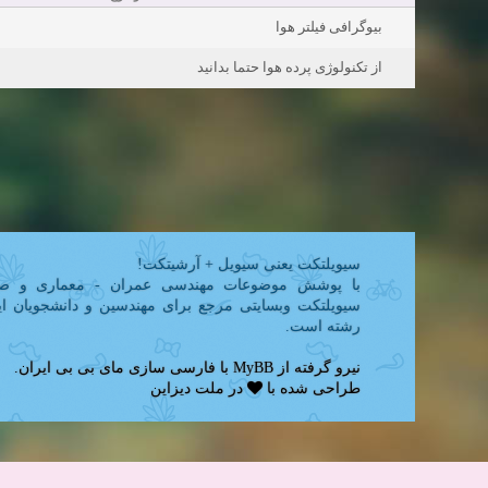
بیوگرافی فیلتر هوا
از تکنولوژی پرده هوا حتما بدانید
سیویلتکت یعنی سیویل + آرشیتکت!
با پوشش موضوعات مهندسی عمران - معماری و ص,
سیویلتکت وبسایتی مرجع برای مهندسین و دانشجویان ای
رشته است.
.
مای بی بی ایران
با فارسی سازی
MyBB
نیرو گرفته از
طراحی شده با
در
ملت دیزاین