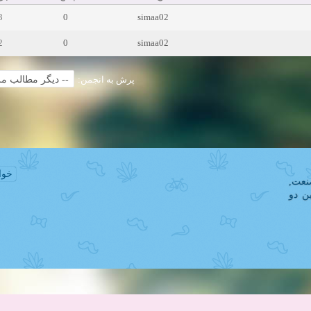
3
0
simaa02
2
0
simaa02
پرش به انجمن:
خوا
نعت
ن دو