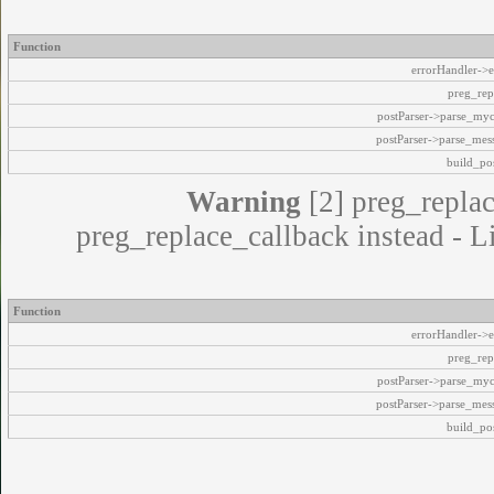
Function
errorHandler->e
preg_rep
postParser->parse_my
postParser->parse_mes
build_pos
Warning
[2] preg_replac
preg_replace_callback instead - L
Function
errorHandler->e
preg_rep
postParser->parse_my
postParser->parse_mes
build_pos