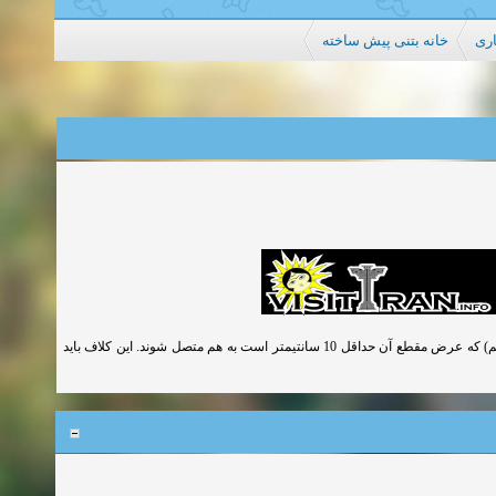
اری
خانه بتنی پیش ساخته
در صورت تجاوز دهانه تیرچه ها از 4 متر باید تیرچه ها بوسیله یک کلاف عرضی (تای بیم) که عرض مقطع آن حداقل 10 سانتیمتر است به هم متصل شوند. این کلاف باید