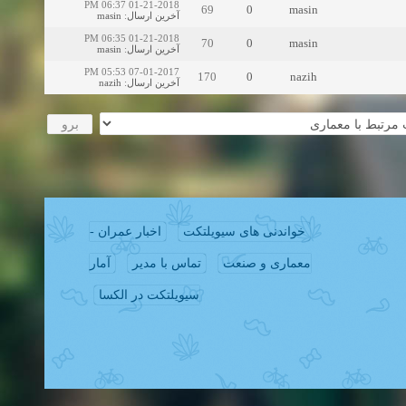
01-21-2018 06:37 PM
69
0
masin
masin
:
آخرین ارسال
01-21-2018 06:35 PM
70
0
masin
masin
:
آخرین ارسال
07-01-2017 05:53 PM
170
0
nazih
nazih
:
آخرین ارسال
خواندنی های سیویلتکت
اخبار عمران -
معماری و صنعت
تماس با مدیر
آمار
سیویلتکت در الکسا