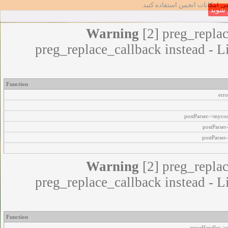
مامی امکانات انجمن استفاده کنید
شوید
Warning
[2] preg_replac
preg_replace_callback instead - L
Function
err
postParser->myco
postParse
postParser
Warning
[2] preg_replac
preg_replace_callback instead - L
Function
errorHandler->e