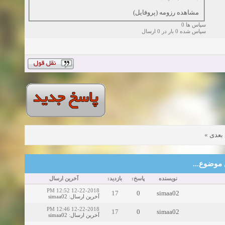
مشاهده رزومه (پروفایل)
سپاس ها 0
سپاس شده 0 بار در 0 ارسال
»
بعدی
این موضوع
نویسنده
پاسخ:
بازدید:
آخرین ارسال
12-22-2018 12:52 PM
17
0
simaa02
simaa02
:
آخرین ارسال
12-22-2018 12:46 PM
17
0
simaa02
simaa02
:
آخرین ارسال