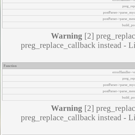
preg_rep
postParser->parse_my
postParser->parse_mes
build_pos
Warning
[2] preg_replac
preg_replace_callback instead - L
Function
errorHandler->e
preg_rep
postParser->parse_my
postParser->parse_mes
build_pos
Warning
[2] preg_replac
preg_replace_callback instead - L