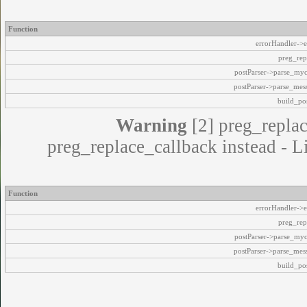
Function
errorHandler->e
preg_rep
postParser->parse_my
postParser->parse_mes
build_pos
Warning
[2] preg_replac
preg_replace_callback instead - L
Function
errorHandler->e
preg_rep
postParser->parse_my
postParser->parse_mes
build_pos