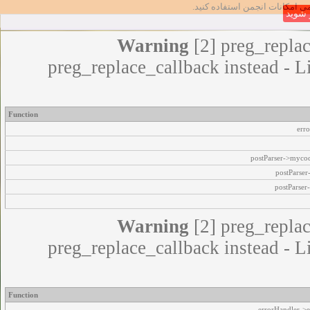
مامی امکانات انجمن استفاده کنید
شوید
Warning
[2] preg_replac
preg_replace_callback instead - L
Function
err
postParser->myco
postParse
postParser
Warning
[2] preg_replac
preg_replace_callback instead - L
Function
errorHandler->e