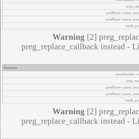
preg_rep
postParser->parse_my
postParser->parse_mes
build_pos
Warning
[2] preg_replac
preg_replace_callback instead - L
Function
errorHandler->e
preg_rep
postParser->parse_my
postParser->parse_mes
build_pos
Warning
[2] preg_replac
preg_replace_callback instead - L