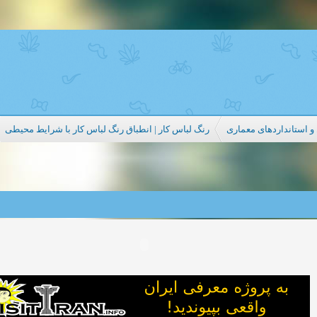
 استانداردهای معماری
رنگ لباس کار | انطباق رنگ لباس کار با شرایط محیطی