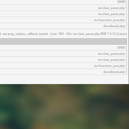
[PHP]
/inc/class_parser.php
/inc/class_parser.php
/inc/functions_post.php
/showthread.php
, use preg_replace_callback instead - Line: 389 - File: inc/class_parser.php PHP 7.0.33 (Linux)
[PHP]
/inc/class_parser.php
/inc/class_parser.php
/inc/functions_post.php
/showthread.php