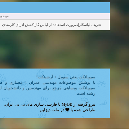
موضو:
تعریف لباسکار|ضرورت استفاده از لباس کار|کفش ادرای کارمندی
سیویلتکت یعنی سیویل + آرشیتکت!
با پوشش موضوعات مهندسی عمران - معماری و ص,
سیویلتکت وبسایتی مرجع برای مهندسین و دانشجویان ای
رشته است.
.
مای بی بی ایران
با فارسی سازی
MyBB
نیرو گرفته از
طراحی شده با
در
ملت دیزاین