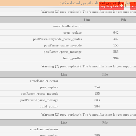
تا بتوانید از تمامی امکانات انجمن استفاده کنید.
ید
یا
عضو شوید
Warning
[2] preg_replace(): The /e modifier is no longer supported
Line
File
errorHandler->error
preg_replace
642
postParser->mycode_parse_quotes
347
postParser->parse_mycode
155
postParser->parse_message
583
build_postbit
984
Warning
[2] preg_replace(): The /e modifier is no longer supported
Line
File
errorHandler->error
preg_replace
354
postParser->parse_mycode
155
postParser->parse_message
583
build_postbit
984
Warning
[2] preg_replace(): The /e modifier is no longer supported
Line
File
errorHandler->error
preg_replace
380