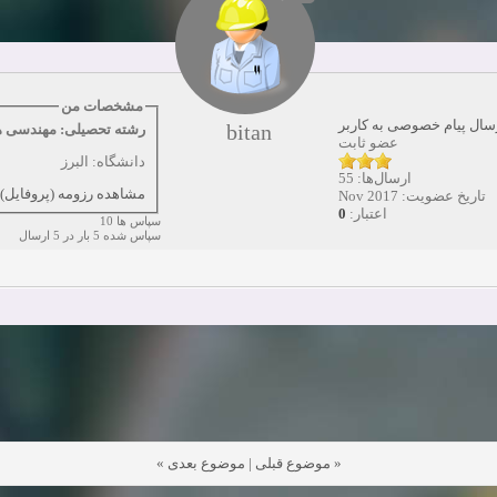
دعوت به همکاری
زمان:10-21-2024
مشاهده:0
همکاری
زمان:10-13-2024
مشاهده:0
مشخصات من
سال پیام خصوصی به کاربر
bitan
رشته تحصیلی: مهندسی ه
دعوت به همکاری
زمان:10-11-2024
مشاهده:0
عضو ثابت
دانشگاه: البرز
ارسال‌ها: 55
مشاهده رزومه (پروفایل)
تاریخ عضویت: Nov 2017
0
اعتبار:
سپاس ها 10
سپاس شده 5 بار در 5 ارسال
»
موضوع بعدی
|
موضوع قبلی
«