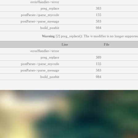
errorHandler->error
preg_replace
383
postParser->parse_mycode
155
postParser->parse_message
583
build_postbit
984
Warning
[2] preg_replace(): The /e modifier is no longer supported
Line
File
errorHandler->error
preg_replace
389
postParser->parse_mycode
155
postParser->parse_message
583
build_postbit
984