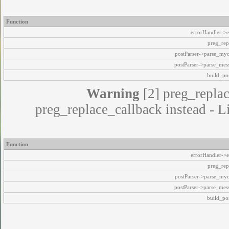
Function
errorHandler->e
preg_rep
postParser->parse_my
postParser->parse_mes
build_pos
Warning
[2] preg_replac
preg_replace_callback instead - L
Function
errorHandler->e
preg_rep
postParser->parse_my
postParser->parse_mes
build_pos