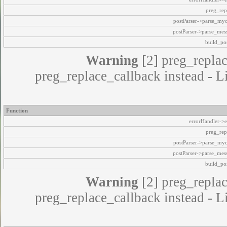
preg_rep
postParser->parse_my
postParser->parse_mes
build_pos
Warning
[2] preg_replac
preg_replace_callback instead - L
Function
errorHandler->e
preg_rep
postParser->parse_my
postParser->parse_mes
build_pos
Warning
[2] preg_replac
preg_replace_callback instead - L