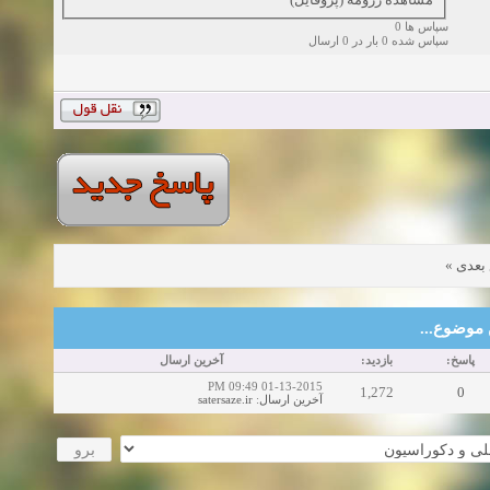
سپاس ها 0
سپاس شده 0 بار در 0 ارسال
»
بعدی
این موضوع
پاسخ:
بازدید:
آخرین ارسال
01-13-2015 09:49 PM
1,272
0
satersaze.ir
:
آخرین ارسال