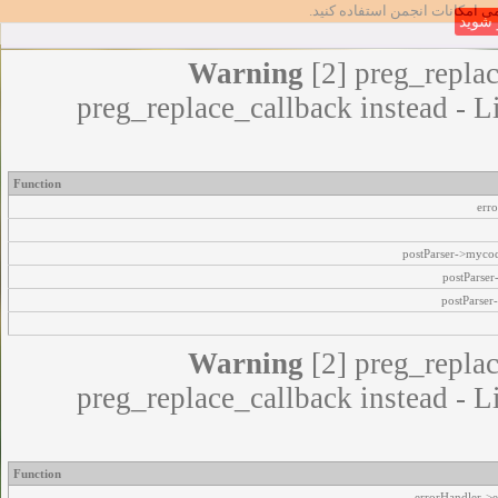
مامی امکانات انجمن استفاده کنید
شوید
Warning
[2] preg_replac
preg_replace_callback instead - L
Function
err
postParser->myco
postParse
postParser
Warning
[2] preg_replac
preg_replace_callback instead - L
Function
errorHandler->e