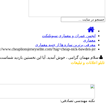
انجمن عمران و معماری سیویلتکت
معماری
معرفی برترین سازه ها از جنبه معماری
//www.cheaplionsjerseyselite.com/?tag=cheap-nick-bawden-jer
سلام مهمان گرامی ، خوش آمدید. آیا این نخستین بازدید شماست
تابلو اعلانات و تبلیغات
نکته مهندسی تصادفی: