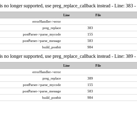
is no longer supported, use preg_replace_callback instead - Line: 383 -
Line
File
errorHandler->error
preg_replace
383
postParser->parse_mycode
155
postParser->parse_message
583
build_postbit
984
is no longer supported, use preg_replace_callback instead - Line: 389 -
Line
File
errorHandler->error
preg_replace
389
postParser->parse_mycode
155
postParser->parse_message
583
build_postbit
984