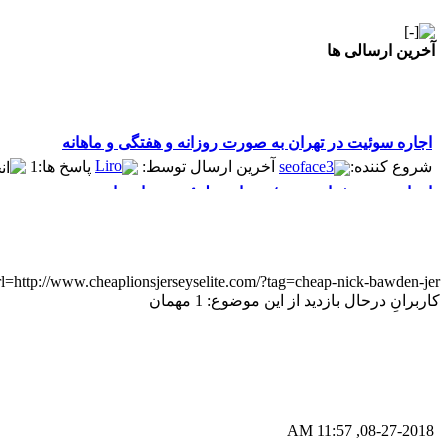
آخرین ارسالی ها
اجاره سوئیت در تهران به صورت روزانه و هفتگی و ماهانه
Liro
پاسخ ها:1
آخرین ارسال توسط:
seoface3
شروع کننده:
امداد خودرو شبانه‌روزی؛ همراه مطمئن در جاده‌ها
yadak724
پاسخ ها:0
آخرین ارسال توسط:
yadak724
شروع کننده:
امور حقوقی تخصصی در زمینه‌های تجاری، پیمانکاری و ساختمانی
alimohri2
پاسخ ها:0
آخرین ارسال توسط:
alimohri2
شروع کننده:
http://www.cheaplionsjerseyselite.com/?tag=cheap-nick-bawden-jer ()
اخذ انواع ویزای امریکا
کاربرانِ درحال بازدید از این موضوع: 1 مهمان
yasaminch
پاسخ ها
آخرین ارسال توسط:
yasaminch
شروع کننده:
انواع پمپ و الکتروموتور
pumpy
پاسخ ها:0
آخرین ارسال توسط:
pumpy
شروع کننده:
Beautiful Womans from your town - Actual Girls
elmi.alireza70
آخرین ارسال توسط:
elmi.alireza70
شروع کننده:
08-27-2018, 11:57 AM
Search Beautiful Girls in your city for night - Live Women