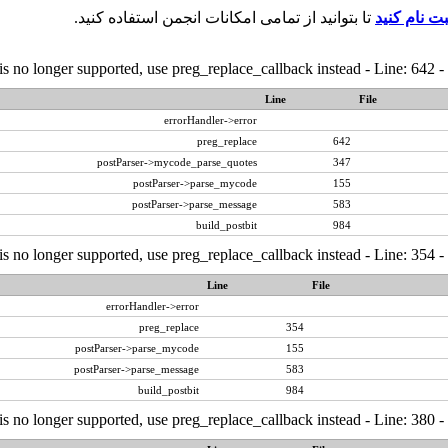
بت نام کنید
تا بتوانید از تمامی امکانات انجمن استفاده کنید.
is no longer supported, use preg_replace_callback instead - Line: 642 -
Line
File
errorHandler->error
preg_replace
642
postParser->mycode_parse_quotes
347
postParser->parse_mycode
155
postParser->parse_message
583
build_postbit
984
is no longer supported, use preg_replace_callback instead - Line: 354 -
Line
File
errorHandler->error
preg_replace
354
postParser->parse_mycode
155
postParser->parse_message
583
build_postbit
984
is no longer supported, use preg_replace_callback instead - Line: 380 -