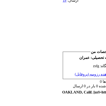
#1
ارسال:
دعوت به همکاری
مشاهده:0
زمان:10-28-2024
دعوت به همکاری
پاسخ ها:0
مشاهده:0
زمان:10-21-2024
دعوت به همکاری
مشاهده:0
زمان:10-13-2024
دعوت به همکاری
پاسخ ها:0
مشاهده:0
زمان:10-11-2024
صات من
 تحصیلی: عمران
انشگاه
ده رزومه (پروفایل
 0
در 0 ارسال
OAKLAND, Calif. [url=http