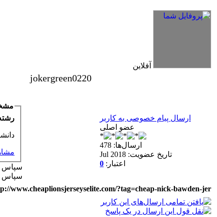
bcivilsh
پاسخ ها:0
آخرین ارسال توسط:
bcivilsh
شروع کننده:
Sexy Girls from your city for night - Verified Women
elmi.alireza70
آخرین ارسال توسط:
elmi.alireza70
شروع کننده:
Girls in your town for night - Real-life Females
bcivilsh
پاسخ ها:0
آخرین ارسال توسط:
bcivilsh
شروع کننده:
Womans from your town for night - Verified Damsels
آفلاین
elmi.alireza70
آخرین ارسال توسط:
elmi.alireza70
شروع کننده:
jokergreen0220
مشخ
رشته
ارسال پیام خصوصی به کاربر
عضو اصلی
د: zsfg
ارسال‌ها: 478
مشاه)
تاریخ عضویت: Jul 2018
0
اعتبار:
سپاس ها
سپاس شده 0 بار 
://www.cheaplionsjerseyselite.com/?tag=cheap-nick-bawden-jer