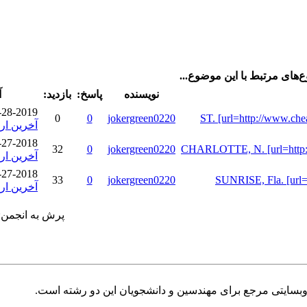
وع‌های مرتبط با این موضوع
نویسنده
پاسخ:
بازدید:
آ
8-2019 10:11 AM
0
0
jokergreen0220
ST. [url=http://www.che
آخرین ار
7-2018 11:53 AM
32
0
jokergreen0220
CHARLOTTE, N. [url=http://
آخرین ار
7-2018 11:48 AM
33
0
jokergreen0220
SUNRISE, Fla. [url=h
آخرین ار
پرش به انجمن:
سایتی مرجع برای مهندسین و دانشجویان این دو رشته است