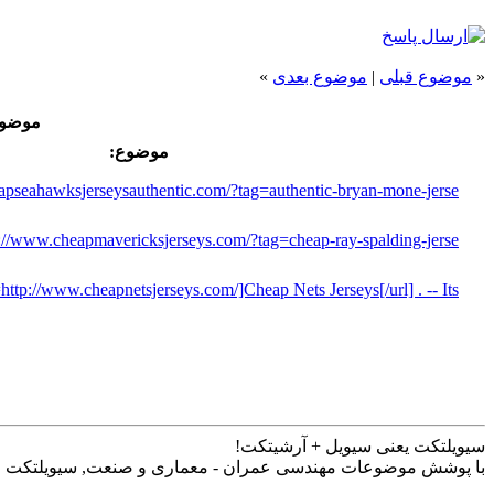
»
موضوع بعدی
|
موضوع قبلی
«
موض...
موضوع:
apseahawksjerseysauthentic.com/?tag=authentic-bryan-mone-jerse
www.cheapmavericksjerseys.com/?tag=cheap-ray-spalding-jerse
ttp://www.cheapnetsjerseys.com/]Cheap Nets Jerseys[/url] . -- Its
سیویلتکت یعنی سیویل + آرشیتکت!
با پوشش موضوعات مهندسی عمران - معماری و صنعت, سیویلتکت وب.