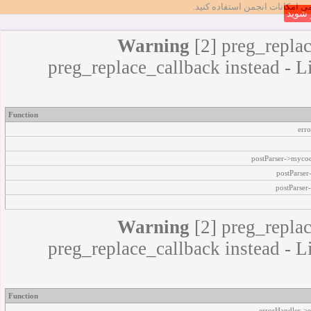
مامی امکانات انجمن استفاده کنید
شوید
Warning
[2] preg_replac
preg_replace_callback instead - L
Function
err
postParser->myco
postParse
postParser
Warning
[2] preg_replac
preg_replace_callback instead - L
Function
errorHandler->e