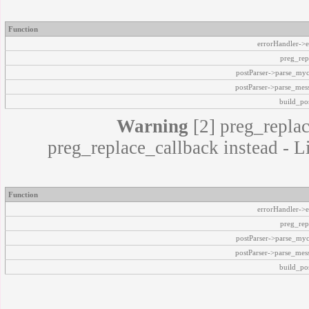
Function
errorHandler->e
preg_rep
postParser->parse_my
postParser->parse_mes
build_pos
Warning
[2] preg_replac
preg_replace_callback instead - L
Function
errorHandler->e
preg_rep
postParser->parse_my
postParser->parse_mes
build_pos