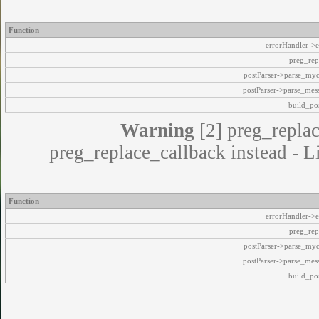
Function
errorHandler->e
preg_rep
postParser->parse_my
postParser->parse_mes
build_pos
Warning
[2] preg_replac
preg_replace_callback instead - L
Function
errorHandler->e
preg_rep
postParser->parse_my
postParser->parse_mes
build_pos