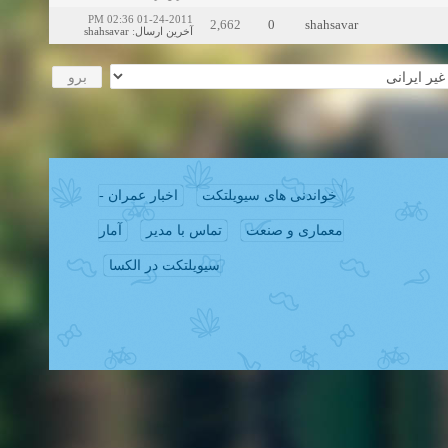
01-24-2011 02:36 PM
2,662
0
shahsavar
shahsavar
:
آخرین ارسال
خواندنی های سیویلتکت
اخبار عمران -
معماری و صنعت
تماس با مدیر
آمار
سیویلتکت در الکسا