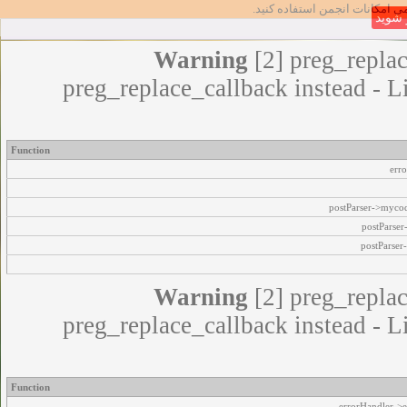
مامی امکانات انجمن استفاده کنید
شوید
Warning
[2] preg_replac
preg_replace_callback instead - L
Function
err
postParser->myco
postParse
postParser
Warning
[2] preg_replac
preg_replace_callback instead - L
Function
errorHandler->e