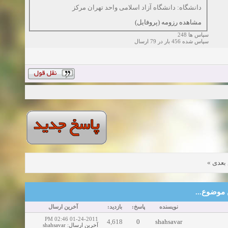
دانشگاه: دانشگاه آزاد اسلامی واحد تهران مرکز
مشاهده رزومه (پروفایل)
سپاس ها 248
سپاس شده 456 بار در 79 ارسال
»
بعدی
این موضوع
نویسنده
پاسخ:
بازدید:
آخرین ارسال
01-24-2011 02:46 PM
4,618
0
shahsavar
shahsavar
:
آخرین ارسال