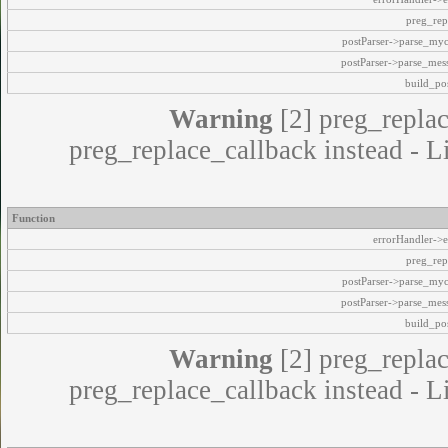
preg_rep
postParser->parse_my
postParser->parse_mes
build_pos
Warning
[2] preg_replac
preg_replace_callback instead - L
Function
errorHandler->e
preg_rep
postParser->parse_my
postParser->parse_mes
build_pos
Warning
[2] preg_replac
preg_replace_callback instead - L