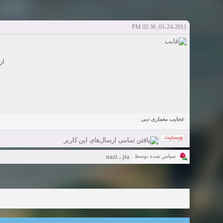
Sexy Girls from your city for night - Verified Women
elmi.alireza70
elmi.alireza70
شروع کننده:
آخرین ارسال توسط:
پاسخ ها:0
01-24-2011, 02:36 PM
Girls in your town for night - Real-life Females
دعوت به 
bcivilsh
bcivilsh
شروع کننده:
آخرین ارسال توسط:
پاسخ ها:0
Womans from your town for night - Verified Damsels
elmi.alireza70
elmi.alireza70
شروع کننده:
آخرین ارسال توسط:
پاسخ ها:0
ار
عجایب معماری دبی
nazi
،
jta
سپاس شده توسط