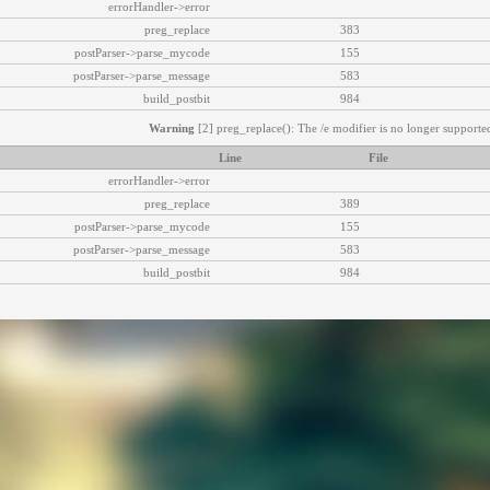
errorHandler->error
preg_replace
383
postParser->parse_mycode
155
postParser->parse_message
583
build_postbit
984
Warning
[2] preg_replace(): The /e modifier is no longer supported
Line
File
errorHandler->error
preg_replace
389
postParser->parse_mycode
155
postParser->parse_message
583
build_postbit
984