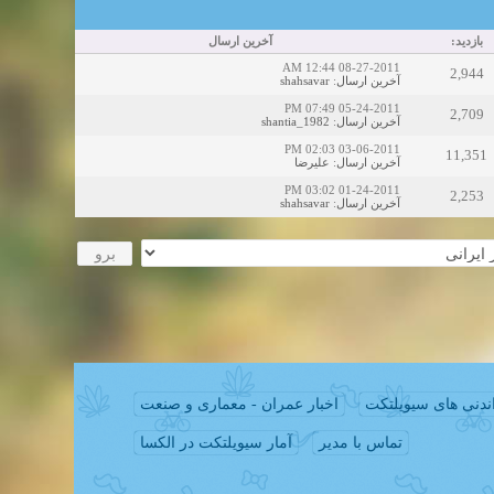
بازدید:
آخرین ارسال
08-27-2011 12:44 AM
2,944
shahsavar
:
آخرین ارسال
05-24-2011 07:49 PM
2,709
shantia_1982
:
آخرین ارسال
03-06-2011 02:03 PM
11,351
علیرضا
:
آخرین ارسال
01-24-2011 03:02 PM
2,253
shahsavar
:
آخرین ارسال
ندنی های سیویلتکت
اخبار عمران - معماری و صنعت
تماس با مدیر
آمار سیویلتکت در الکسا