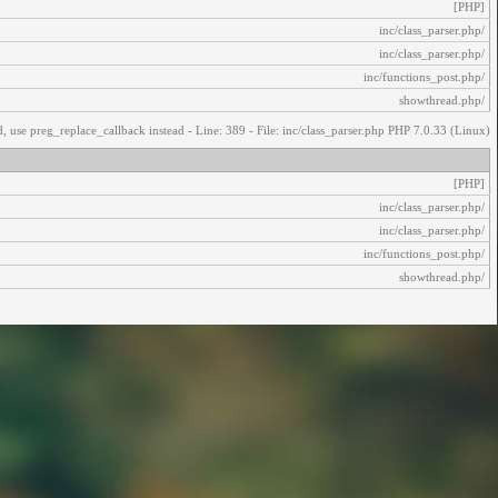
[PHP]
/inc/class_parser.php
/inc/class_parser.php
/inc/functions_post.php
/showthread.php
, use preg_replace_callback instead - Line: 389 - File: inc/class_parser.php PHP 7.0.33 (Linux)
[PHP]
/inc/class_parser.php
/inc/class_parser.php
/inc/functions_post.php
/showthread.php