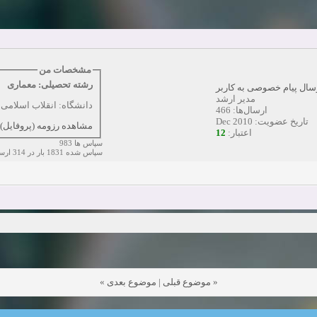
دعوت به همکاری
زمان:10-21-2024
مشاهده:0
همکاری
زمان:10-13-2024
مشاهده:0
مشخصات من
رشته تحصیلی: معماری
دعوت به همکاری
زمان:10-11-2024
مشاهده:0
سال پیام خصوصی به کاربر
مدیر ارشد
دانشگاه: انقلاب اسلامی
ارسال‌ها: 466
تاریخ عضویت: Dec 2010
مشاهده رزومه (پروفایل)
12
اعتبار:
سپاس ها 983
سپاس شده 1831 بار در 314 ارسال
»
موضوع بعدی
|
موضوع قبلی
«