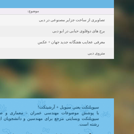
موضوع:
تصاویری از ساخت جزایر مصنوعی در دبی
برج های دوقلوی حبابی در ابو دبی
معرفی عجایب هفتگانه جدید جهان + عکس
متروی دبی
سیویلتکت یعنی سیویل + آرشیتکت!
با پوشش موضوعات مهندسی عمران - معماری و ص,
سیویلتکت وبسایتی مرجع برای مهندسین و دانشجویان ای
رشته است.