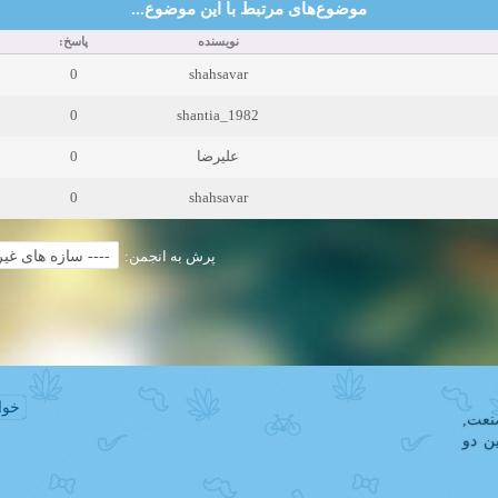
موضوع‌های مرتبط با این موضوع...
نویسنده
پاسخ:
0
shahsavar
0
shantia_1982
0
علیرضا
0
shahsavar
پرش به انجمن:
خوا
نعت
ن دو