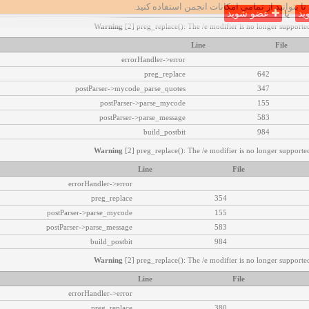
تا بتوانید از تمامی امکانات انجمن استفاده کنید.
ید
یا
عضو شوید
Warning
[2] preg_replace(): The /e modifier is no longer supported
Line
File
errorHandler->error
preg_replace
642
postParser->mycode_parse_quotes
347
postParser->parse_mycode
155
postParser->parse_message
583
build_postbit
984
Warning
[2] preg_replace(): The /e modifier is no longer supported
Line
File
errorHandler->error
preg_replace
354
postParser->parse_mycode
155
postParser->parse_message
583
build_postbit
984
Warning
[2] preg_replace(): The /e modifier is no longer supported
Line
File
errorHandler->error
preg_replace
380