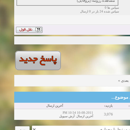
مشاهده رزومه (پروفایل)
سپاس ها 0
سپاس شده 24 بار در 0 ارسال
»
بعدی
این موضوع
خ
بازدید:
آخرین ارسال
10-08-2011 10:54 PM
3,076
آرش سیویل
:
آخرین ارسال