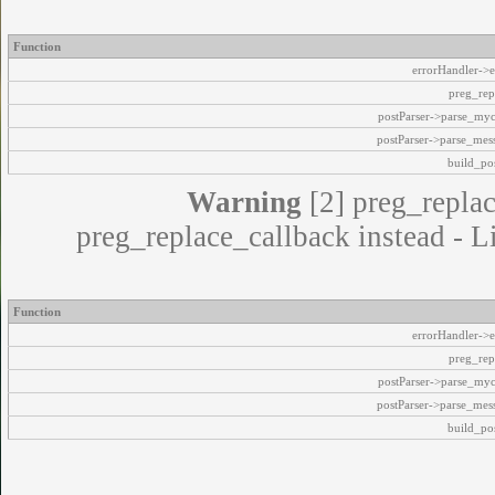
Function
errorHandler->e
preg_rep
postParser->parse_my
postParser->parse_mes
build_pos
Warning
[2] preg_replac
preg_replace_callback instead - L
Function
errorHandler->e
preg_rep
postParser->parse_my
postParser->parse_mes
build_pos