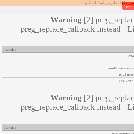
مامی امکانات انجمن استفاده کنید
شوید
Warning
[2] preg_replac
preg_replace_callback instead - L
Function
err
postParser->myco
postParse
postParser
Warning
[2] preg_replac
preg_replace_callback instead - L
Function
errorHandler->e