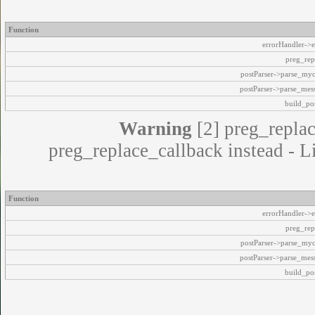
Function
errorHandler->e
preg_rep
postParser->parse_my
postParser->parse_mes
build_pos
Warning
[2] preg_replac
preg_replace_callback instead - L
Function
errorHandler->e
preg_rep
postParser->parse_my
postParser->parse_mes
build_pos