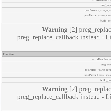
preg_rep
postParser->parse_my
postParser->parse_mes
build_pos
Warning
[2] preg_replac
preg_replace_callback instead - L
Function
errorHandler->e
preg_rep
postParser->parse_my
postParser->parse_mes
build_pos
Warning
[2] preg_replac
preg_replace_callback instead - L