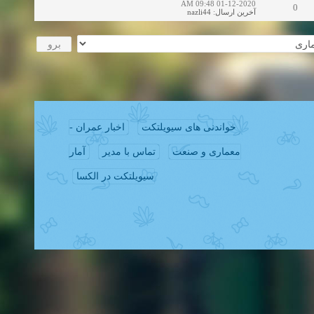
01-12-2020 09:48 AM
0
nazli44
:
آخرین ارسال
خواندنی های سیویلتکت
اخبار عمران -
معماری و صنعت
تماس با مدیر
آمار
سیویلتکت در الکسا