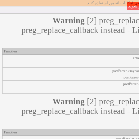
مامی امکانات انجمن استفاده کنید
شوید
Warning
[2] preg_replac
preg_replace_callback instead - L
Function
err
postParser->myco
postParse
postParser
Warning
[2] preg_replac
preg_replace_callback instead - L
Function
errorHandler->e