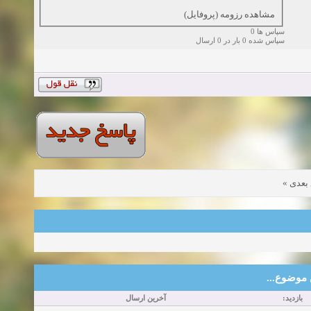
مشاهده رزومه (پروفایل)
سپاس ها 0
سپاس شده 0 بار در 0 ارسال
»
بعدی
این موضوع
بازدید:
آخرین ارسال