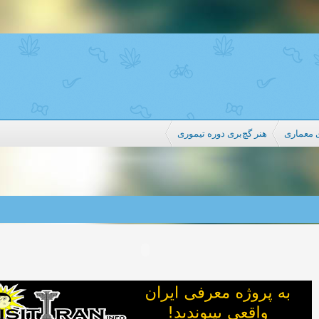
 معماری
هنر گچ‌بری دوره تیموری