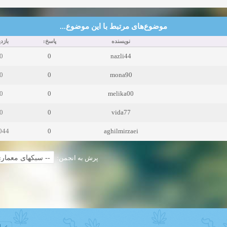
موضوع‌های مرتبط با این موضوع...
نویسنده
پاسخ:
بازد:
0
0
nazli44
0
0
mona90
0
0
melika00
0
0
vida77
044
0
aghilmirzaei
پرش به انجمن: