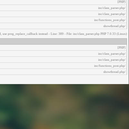
[PHP]
/inc/class_parser.php
/inc/class_parser.php
/inc/functions_post.php
/showthread.php
, use preg_replace_callback instead - Line: 389 - File: inc/class_parser.php PHP 7.0.33 (Linux)
[PHP]
/inc/class_parser.php
/inc/class_parser.php
/inc/functions_post.php
/showthread.php