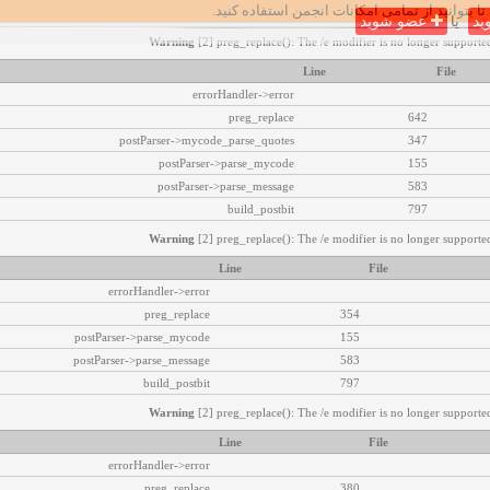
تا بتوانید از تمامی امکانات انجمن استفاده کنید.
ید
یا
عضو شوید
Warning
[2] preg_replace(): The /e modifier is no longer supported
Line
File
errorHandler->error
preg_replace
642
postParser->mycode_parse_quotes
347
postParser->parse_mycode
155
postParser->parse_message
583
build_postbit
797
Warning
[2] preg_replace(): The /e modifier is no longer supported
Line
File
errorHandler->error
preg_replace
354
postParser->parse_mycode
155
postParser->parse_message
583
build_postbit
797
Warning
[2] preg_replace(): The /e modifier is no longer supported
Line
File
errorHandler->error
preg_replace
380