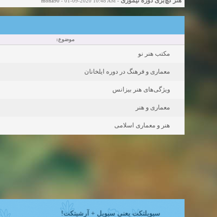
هنر گچ‌بری دوره تیموری
mona90
- 01-09-2020 10:48 AM
-
موضوع:
مکتب هنر نو
معماری و فرهنگ در دوره ایلخانان
ویژگی‌های هنر بیزانس
معماری و هنر
هنر و معماری اسلامی
سیویلتکت یعنی سیویل + آرشیتکت!