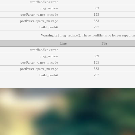
errorHandler->error
preg_replace
383
postParser->parse_mycode
155
postParser->parse_message
583
build_postbit
797
Warning
[2] preg_replace(): The /e modifier is no longer supported
Line
File
errorHandler->error
preg_replace
389
postParser->parse_mycode
155
postParser->parse_message
583
build_postbit
797