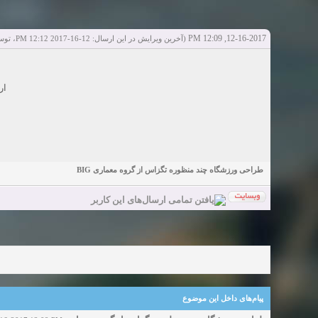
دعو
bcivilsh
bcivilsh
شروع کننده:
آخرین ارسال توسط:
پاسخ ها:0
Sexy Girls from your city for night - Verified Women
elmi.alireza70
elmi.alireza70
شروع کننده:
آخرین ارسال توسط:
پاسخ ها:0
12-16-2017, 12:09 PM
(آخرین ویرایش در این ارسال: 12-16-2017 12:12 PM، توسط
Girls in your town for night - Real-life Females
دعو
bcivilsh
bcivilsh
شروع کننده:
آخرین ارسال توسط:
پاسخ ها:0
Womans from your town for night - Verified Damsels
ار
elmi.alireza70
elmi.alireza70
شروع کننده:
آخرین ارسال توسط:
پاسخ ها:0
طراحی ورزشگاه چند منظوره تگزاس از گروه معماری BIG
پیام‌های داخل این موضوع