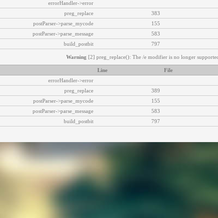
errorHandler->error
preg_replace
383
postParser->parse_mycode
155
postParser->parse_message
583
build_postbit
797
Warning
[2] preg_replace(): The /e modifier is no longer supported
Line
File
errorHandler->error
preg_replace
389
postParser->parse_mycode
155
postParser->parse_message
583
build_postbit
797