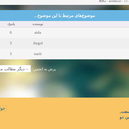
-
areldecor
- 12-
موضوع‌های مرتبط با این موضوع...
نویسنده
پاسخ:
0
aida
3
Jingol
3
nazli
پرش به انجمن:
خوا
نعت
ن دو