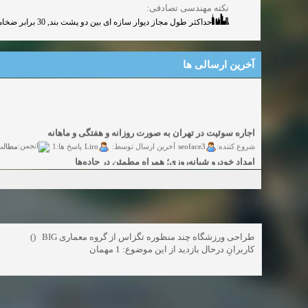
نکته مهندسی تصادفی:
حداکثر طول مجاز دیوار سازه ای بین دو پشت بند, 30 برابر ضخامت آن میباشد مشروط بر آنکه از 8 متر تجاوز نکند.
آخرین ارسالی ها
اجاره سوئیت در تهران به صورت روزانه و هفتگی و ماهانه
مطالب
Liro
seoface3
شروع کننده:
آخرین ارسال توسط:
پاسخ ها:1
امداد خودرو شبانه‌روزی؛ همراه مطمئن در جاده‌ها
yadak724
yadak724
شروع کننده:
آخرین ارسال توسط:
پاسخ ها:0
امور حقوقی تخصصی در زمینه‌های تجاری، پیمانکاری و ساختمانی
alimohri2
alimohri2
شروع کننده:
آخرین ارسال توسط:
پاسخ ها:0
اخذ انواع ویزای امریکا
yasaminch
yasaminch
شروع کننده:
آخرین ارسال توسط:
پاسخ ها:0
طراحی ورزشگاه چند منظوره تگزاس از گروه معماری BIG ()
انواع پمپ و الکتروموتور
کاربرانِ درحال بازدید از این موضوع: 1 مهمان
گفتگ
pumpy
pumpy
شروع کننده:
آخرین ارسال توسط:
پاسخ ها:0
Beautiful Womans from your town - Actual Girls
elmi.alireza70
elmi.alireza70
شروع کننده:
آخرین ارسال توسط:
پاسخ ها:0
Search Beautiful Girls in your city for night - Live Women