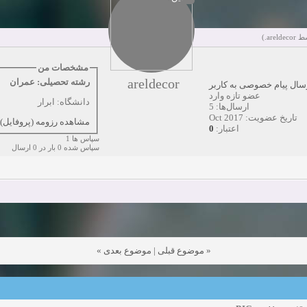
ت به همکاری
زمان:10-28-2024
مشاهده:0
دعوت به همکاری
زمان:10-21-2024
مشاهده:0
.)
areldecor
ت به همکاری
زمان:10-13-2024
مشاهده:0
مشخصات من
areldecor
رشته تحصیلی: عمران
سال پیام خصوصی به کاربر
دعوت به همکاری
زمان:10-11-2024
مشاهده:0
عضو تازه وارد
دانشگاه: ابرار
ارسال‌ها: 5
تاریخ عضویت: Oct 2017
مشاهده رزومه (پروفایل)
0
اعتبار:
سپاس ها 1
سپاس شده 0 بار در 0 ارسال
»
موضوع بعدی
|
موضوع قبلی
«