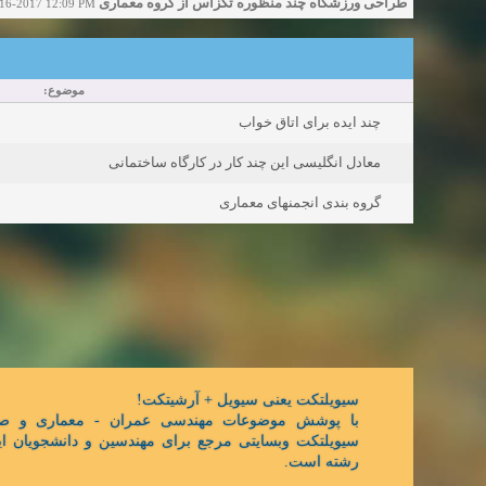
طراحی ورزشگاه چند منظوره تگزاس از گروه معماری BIG
16-2017 12:09 PM
موضوع:
چند ایده برای اتاق خواب
معادل انگلیسی این چند کار در کارگاه ساختمانی
گروه بندی انجمنهای معماری
سیویلتکت یعنی سیویل + آرشیتکت!
با پوشش موضوعات مهندسی عمران - معماری و ص,
سیویلتکت وبسایتی مرجع برای مهندسین و دانشجویان ای
رشته است.