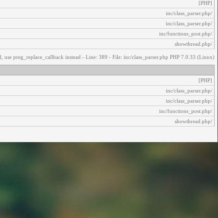
[PHP]
/inc/class_parser.php
/inc/class_parser.php
/inc/functions_post.php
/showthread.php
, use preg_replace_callback instead - Line: 389 - File: inc/class_parser.php PHP 7.0.33 (Linux)
[PHP]
/inc/class_parser.php
/inc/class_parser.php
/inc/functions_post.php
/showthread.php