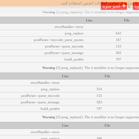
تا بتوانید از تمامی امکانات انجمن استفاده کنید.
ید
یا
عضو شوید
Warning
[2] preg_replace(): The /e modifier is no longer supported
Line
File
errorHandler->error
preg_replace
642
postParser->mycode_parse_quotes
347
postParser->parse_mycode
155
postParser->parse_message
583
build_postbit
797
Warning
[2] preg_replace(): The /e modifier is no longer supported
Line
File
errorHandler->error
preg_replace
354
postParser->parse_mycode
155
postParser->parse_message
583
build_postbit
797
Warning
[2] preg_replace(): The /e modifier is no longer supported
Line
File
errorHandler->error
preg_replace
380