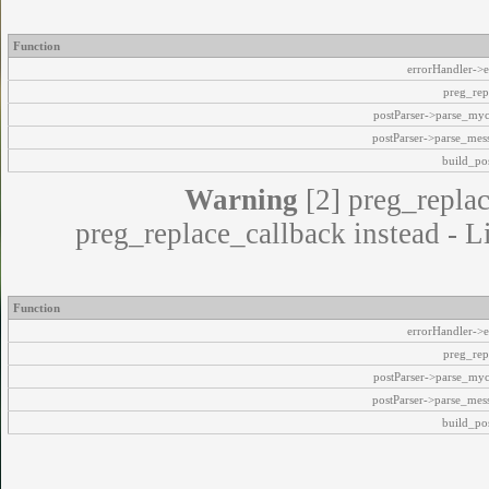
Function
errorHandler->e
preg_rep
postParser->parse_my
postParser->parse_mes
build_pos
Warning
[2] preg_replac
preg_replace_callback instead - L
Function
errorHandler->e
preg_rep
postParser->parse_my
postParser->parse_mes
build_pos