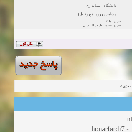
دانشگاه: استانداری
مشاهده رزومه (پروفایل)
سپاس ها 0
سپاس شده 0 بار در 0 ارسال
»
بعدی
in
honarfardi7
- 