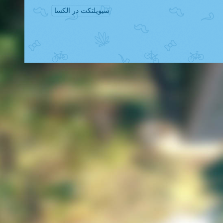
سیویلتکت در الکسا