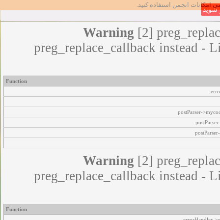
مامی امکانات انجمن استفاده کنید
شوید
Warning
[2] preg_replac
preg_replace_callback instead - L
Function
err
postParser->myco
postParse
postParser
Warning
[2] preg_replac
preg_replace_callback instead - L
Function
errorHandler->e