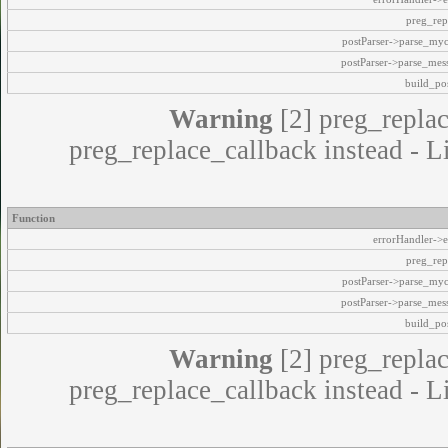
preg_rep
postParser->parse_my
postParser->parse_mes
build_pos
Warning
[2] preg_replac
preg_replace_callback instead - L
Function
errorHandler->e
preg_rep
postParser->parse_my
postParser->parse_mes
build_pos
Warning
[2] preg_replac
preg_replace_callback instead - L