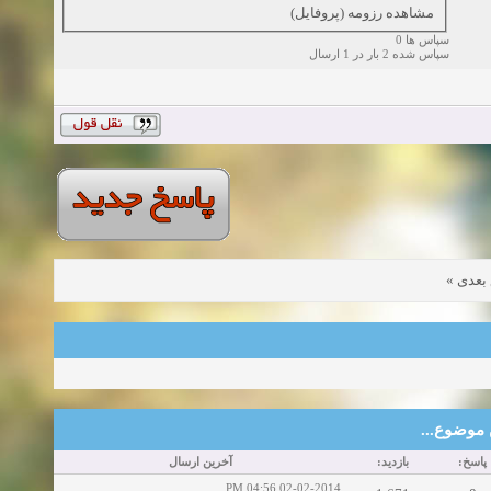
مشاهده رزومه (پروفایل)
سپاس ها 0
سپاس شده 2 بار در 1 ارسال
»
بعدی
این موضوع
پاسخ:
بازدید:
آخرین ارسال
02-02-2014 04:56 PM