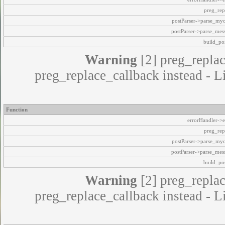
preg_rep
postParser->parse_my
postParser->parse_mes
build_pos
Warning
[2] preg_replac
preg_replace_callback instead - L
Function
errorHandler->e
preg_rep
postParser->parse_my
postParser->parse_mes
build_pos
Warning
[2] preg_replac
preg_replace_callback instead - L