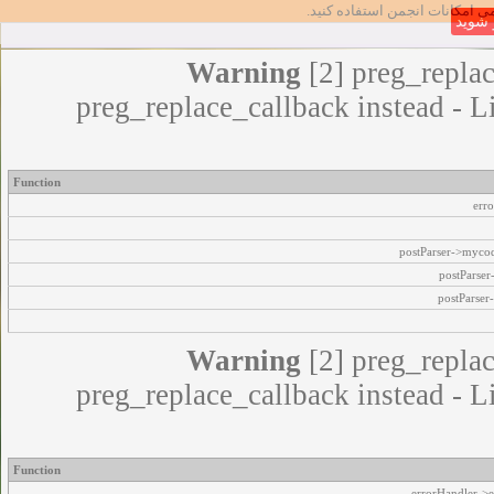
مامی امکانات انجمن استفاده کنید
شوید
Warning
[2] preg_replac
preg_replace_callback instead - L
Function
err
postParser->myco
postParse
postParser
Warning
[2] preg_replac
preg_replace_callback instead - L
Function
errorHandler->e