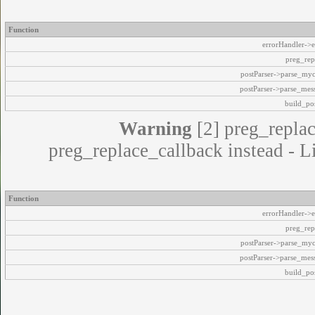
Function
errorHandler->e
preg_rep
postParser->parse_my
postParser->parse_mes
build_pos
Warning
[2] preg_replac
preg_replace_callback instead - L
Function
errorHandler->e
preg_rep
postParser->parse_my
postParser->parse_mes
build_pos