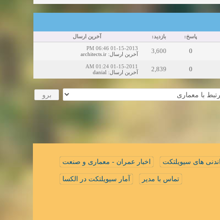
پاسخ:
بازدید:
آخرین ارسال
01-15-2013 06:46 PM
3,600
0
architects.ir
:
آخرین ارسال
01-15-2011 01:24 AM
2,839
0
danial
:
آخرین ارسال
ندنی های سیویلتکت
اخبار عمران - معماری و صنعت
تماس با مدیر
آمار سیویلتکت در الکسا