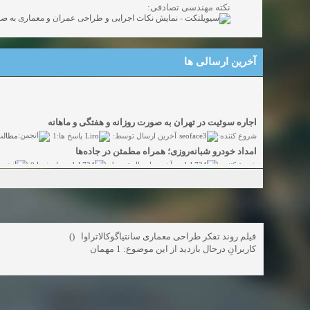
نکته مهندسی تصادفی:
آخرین ارسالی ها
اجاره سوئیت در تهران به صورت روزانه و هفتگی و ماهانه
مطالب
Liro
seoface3
شروع کننده:
آخرین ارسال توسط:
پاسخ ها:1
امداد خودرو شبانه‌روزی؛ همراه مطمئن در جاده‌ها
yadak724
yadak724
شروع کننده:
آخرین ارسال توسط:
پاسخ ها:0
امور حقوقی تخصصی در زمینه‌های تجاری، پیمانکاری و ساختمانی
alimohri2
alimohri2
شروع کننده:
آخرین ارسال توسط:
پاسخ ها:0
اخذ انواع ویزای امریکا
yasaminch
yasaminch
شروع کننده:
آخرین ارسال توسط:
پاسخ ها:0
انواع پمپ و الکتروموتور
فیلم روند تفکر طراحی معماری سانتیاگوکالاتراوا ()
گفتگ
pumpy
pumpy
شروع کننده:
آخرین ارسال توسط:
پاسخ ها:0
کاربرانِ درحال بازدید از این موضوع: 1 مهمان
Beautiful Womans from your town - Actual Girls
elmi.alireza70
elmi.alireza70
شروع کننده:
آخرین ارسال توسط:
پاسخ ها:0
Search Beautiful Girls in your city for night - Live Women
دعو
bcivilsh
bcivilsh
شروع کننده:
آخرین ارسال توسط:
پاسخ ها:0