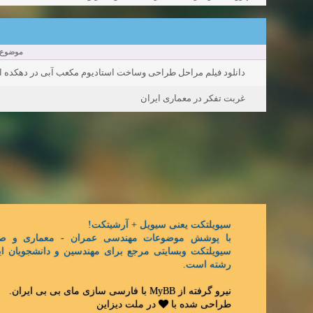
موضوع:
دانلود فیلم مراحل طراحی وساخت استادیوم مکعب آبی در دهکده ا
غربت تفکر در معماری ایران
سیویلتکت یعنی سیویل + آرشیتکت!
با پوشش موضوعات مهندسی عمران - معماری و ص,
سیویلتکت وبسایتی مرجع برای مهندسین و دانشجویان ای
رشته است.
.
مای بی بی ایران
با فارسی سازی
MyBB
نیرو گرفته از
طراحی شده با
در
ملت دیزاین