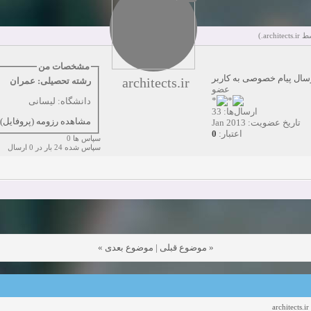
دعوت به همکاری
زمان:10-21-2024
مشاهده:0
.)
architects.ir
ت به همکاری
زمان:10-13-2024
مشاهده:0
مشخصات من
سال پیام خصوصی به کاربر
architects.ir
رشته تحصیلی: عمران
دعوت به همکاری
زمان:10-11-2024
مشاهده:0
عضو
دانشگاه: لیسانی
ارسال‌ها: 33
مشاهده رزومه (پروفایل)
تاریخ عضویت: Jan 2013
0
اعتبار:
سپاس ها 0
سپاس شده 24 بار در 0 ارسال
»
موضوع بعدی
|
موضوع قبلی
«
architects.ir