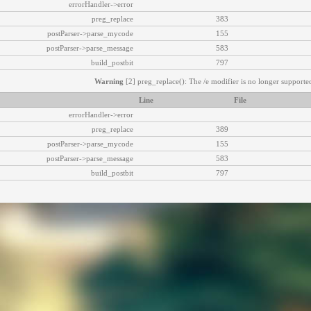
errorHandler->error
preg_replace
383
postParser->parse_mycode
155
postParser->parse_message
583
build_postbit
797
Warning
[2] preg_replace(): The /e modifier is no longer supported
Line
File
errorHandler->error
preg_replace
389
postParser->parse_mycode
155
postParser->parse_message
583
build_postbit
797