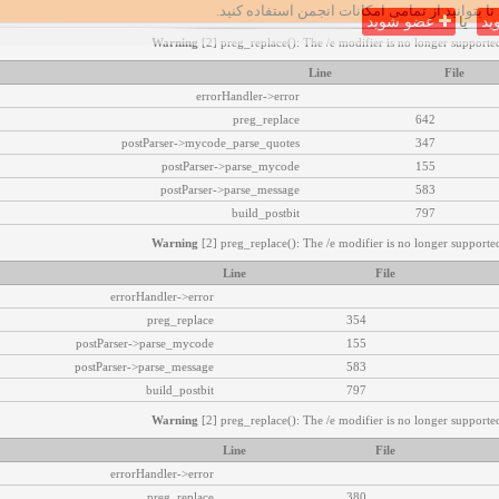
تا بتوانید از تمامی امکانات انجمن استفاده کنید.
ید
یا
عضو شوید
Warning
[2] preg_replace(): The /e modifier is no longer supported
Line
File
errorHandler->error
preg_replace
642
postParser->mycode_parse_quotes
347
postParser->parse_mycode
155
postParser->parse_message
583
build_postbit
797
Warning
[2] preg_replace(): The /e modifier is no longer supported
Line
File
errorHandler->error
preg_replace
354
postParser->parse_mycode
155
postParser->parse_message
583
build_postbit
797
Warning
[2] preg_replace(): The /e modifier is no longer supported
Line
File
errorHandler->error
preg_replace
380