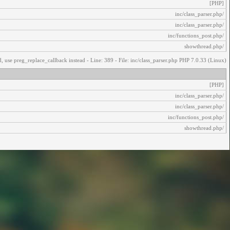
[PHP]
/inc/class_parser.php
/inc/class_parser.php
/inc/functions_post.php
/showthread.php
, use preg_replace_callback instead - Line: 389 - File: inc/class_parser.php PHP 7.0.33 (Linux)
[PHP]
/inc/class_parser.php
/inc/class_parser.php
/inc/functions_post.php
/showthread.php