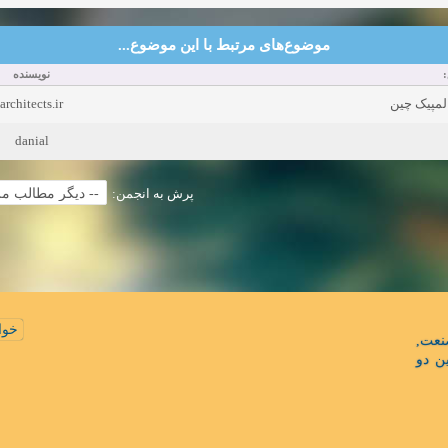
موضوع‌های مرتبط با این موضوع...
نویسنده
architects.ir
لمپیک چین
danial
پرش به انجمن:
خوا
نعت
ن دو