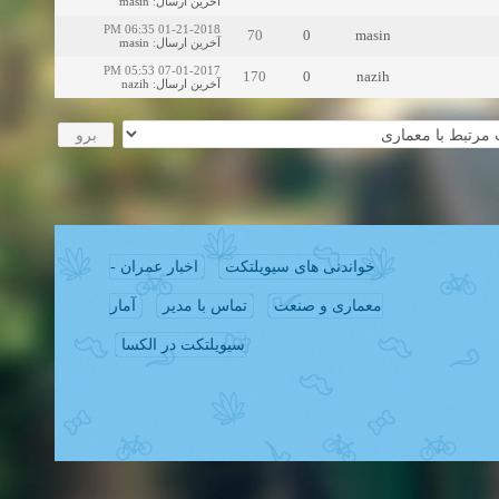
masin
:
آخرین ارسال
01-21-2018 06:35 PM
70
0
masin
masin
:
آخرین ارسال
07-01-2017 05:53 PM
170
0
nazih
nazih
:
آخرین ارسال
خواندنی های سیویلتکت
اخبار عمران -
معماری و صنعت
تماس با مدیر
آمار
سیویلتکت در الکسا