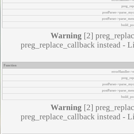
preg_rep
postParser->parse_my
postParser->parse_mes
build_pos
Warning
[2] preg_replac
preg_replace_callback instead - L
Function
errorHandler->e
preg_rep
postParser->parse_my
postParser->parse_mes
build_pos
Warning
[2] preg_replac
preg_replace_callback instead - L