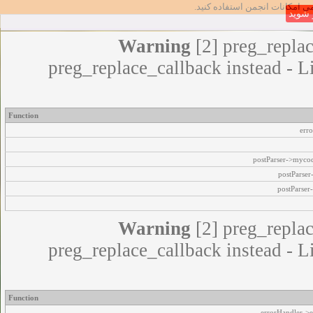
مامی امکانات انجمن استفاده کنید
شوید
Warning
[2] preg_replac
preg_replace_callback instead - L
Function
err
postParser->myco
postParse
postParser
Warning
[2] preg_replac
preg_replace_callback instead - L
Function
errorHandler->e