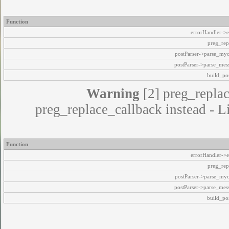
Function
errorHandler->e
preg_rep
postParser->parse_my
postParser->parse_mes
build_pos
Warning
[2] preg_replac
preg_replace_callback instead - L
Function
errorHandler->e
preg_rep
postParser->parse_my
postParser->parse_mes
build_pos