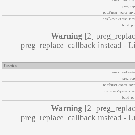
preg_rep
postParser->parse_my
postParser->parse_mes
build_pos
Warning
[2] preg_replac
preg_replace_callback instead - L
Function
errorHandler->e
preg_rep
postParser->parse_my
postParser->parse_mes
build_pos
Warning
[2] preg_replac
preg_replace_callback instead - L