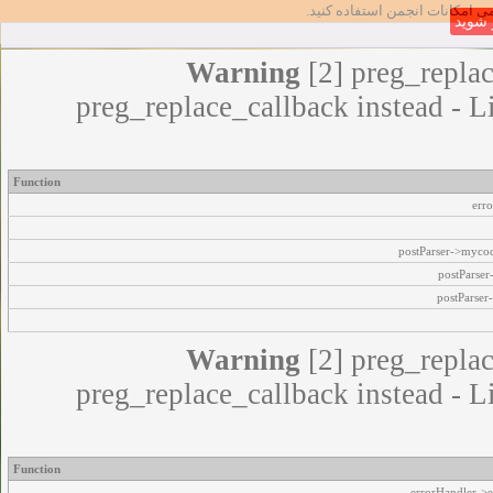
مامی امکانات انجمن استفاده کنید
شوید
Warning
[2] preg_replac
preg_replace_callback instead - L
Function
err
postParser->myco
postParse
postParser
Warning
[2] preg_replac
preg_replace_callback instead - L
Function
errorHandler->e