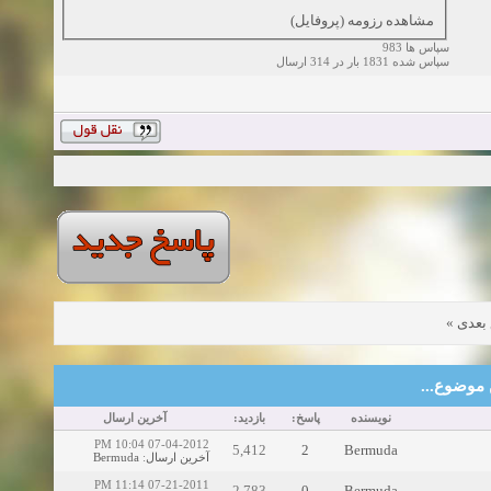
مشاهده رزومه (پروفایل)
سپاس ها 983
سپاس شده 1831 بار در 314 ارسال
»
بعدی
این موضوع
نویسنده
پاسخ:
بازدید:
آخرین ارسال
07-04-2012 10:04 PM
5,412
2
Bermuda
Bermuda
:
آخرین ارسال
07-21-2011 11:14 PM
2,783
0
Bermuda