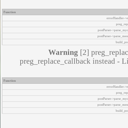
Function
errorHandler->e
preg_rep
postParser->parse_my
postParser->parse_mes
build_pos
Warning
[2] preg_replac
preg_replace_callback instead - L
Function
errorHandler->e
preg_rep
postParser->parse_my
postParser->parse_mes
build_pos