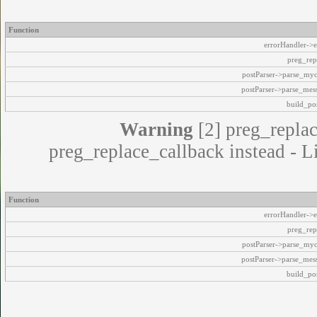
Function
errorHandler->e
preg_rep
postParser->parse_my
postParser->parse_mes
build_pos
Warning
[2] preg_replac
preg_replace_callback instead - L
Function
errorHandler->e
preg_rep
postParser->parse_my
postParser->parse_mes
build_pos