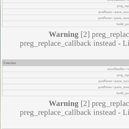
preg_rep
postParser->parse_my
postParser->parse_mes
build_pos
Warning
[2] preg_replac
preg_replace_callback instead - L
Function
errorHandler->e
preg_rep
postParser->parse_my
postParser->parse_mes
build_pos
Warning
[2] preg_replac
preg_replace_callback instead - L