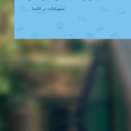
سیویلتکت در الکسا