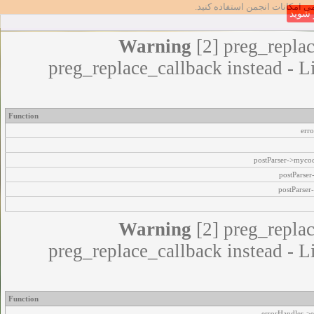
مامی امکانات انجمن استفاده کنید
شوید
Warning
[2] preg_replac
preg_replace_callback instead - L
Function
err
postParser->myco
postParse
postParser
Warning
[2] preg_replac
preg_replace_callback instead - L
Function
errorHandler->e