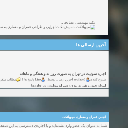
نکته مهندسی تصادفی:
آخرین ارسالی ها
اجاره سوئیت در تهران به صورت روزانه و هفتگی و ماهانه
شروع کننده:
seoface3
Liro
مطالب متفر
آخرین ارسال توسط:
پاسخ ها:1
امداد خودرو شبانه‌روزی؛ همراه مطمئن در جاده‌ها
شروع کننده:
yadak724
yadak724
گفتگو
آخرین ارسال توسط:
پاسخ ها:0
امور حقوقی تخصصی در زمینه‌های تجاری، پیمانکاری و ساختمانی
شروع کننده:
alimohri2
alimohri2
گفتگوی
آخرین ارسال توسط:
پاسخ ها:0
اخذ انواع ویزای امریکا
شروع کننده:
yasaminch
yasaminch
گفتگ
آخرین ارسال توسط:
پاسخ ها:0
انجمن عمران و معماری سیویلتکت
انواع پمپ و الکتروموتور
شما به عنوان یک عضو وارد نشده‌اید و یا اجازه‌ی دسترسی به این صفحه 
شروع کننده:
pumpy
pumpy
گفتگوی آزاد
آخرین ارسال توسط:
پاسخ ها:0