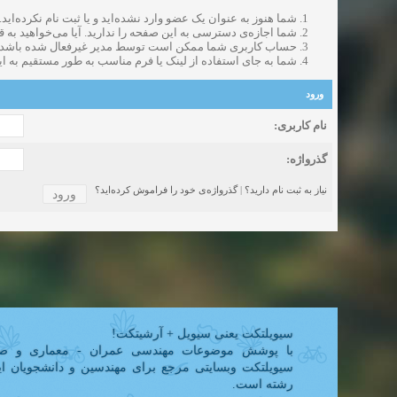
Beautiful Womans from your town - Actual Girls
شما هنوز به عنوان یک عضو وارد نشده‌اید و یا ثبت نام نکرده‌اید.
شروع کننده:
elmi.alireza70
elmi.alireza70
آخرین ارسال توسط:
پاسخ ها:0
شما اجازه‌ی دسترسی به این صفحه را ندارید. آیا می‌خواهید به ق
حساب کاربری شما ممکن است توسط مدیر غیرفعال شده باشد و ی
Search Beautiful Girls in your city for night - Live Women
شما به جای استفاده از لینک یا فرم مناسب به طور مستقیم به ا
شروع کننده:
bcivilsh
bcivilsh
دعوت به 
آخرین ارسال توسط:
پاسخ ها:0
Sexy Girls from your city for night - Verified Women
ورود
شروع کننده:
elmi.alireza70
elmi.alireza70
آخرین ارسال توسط:
پاسخ ها:0
Girls in your town for night - Real-life Females
نام کاربری:
شروع کننده:
bcivilsh
bcivilsh
دعوت به 
آخرین ارسال توسط:
پاسخ ها:0
گذرواژه‌:
Womans from your town for night - Verified Damsels
شروع کننده:
elmi.alireza70
elmi.alireza70
آخرین ارسال توسط:
پاسخ ها:0
نیاز به ثبت نام دارید؟
|
گذرواژه‌ی خود را فراموش کرده‌اید؟
سیویلتکت یعنی سیویل + آرشیتکت!
با پوشش موضوعات مهندسی عمران - معماری و صن
سیویلتکت وبسایتی مرجع برای مهندسین و دانشجویان ای
رشته است.