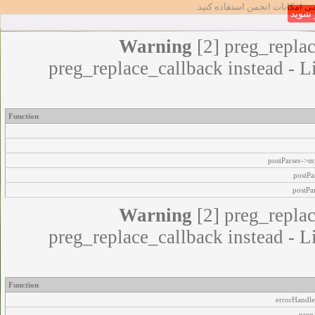
مامی امکانات انجمن استفاده کنید
شوید
Warning
[2] preg_replac
preg_replace_callback instead - L
Function
postParser->
postPa
postPa
Warning
[2] preg_replac
preg_replace_callback instead - L
Function
errorHandle
preg