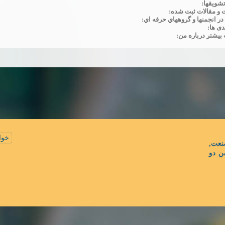
تشويقها:
 و مقالات ثبت شده:
 انجمنها و گروههاي حرفه اي:
دی ها:
بیشتر درباره من:
خوا
عت,
ن دو