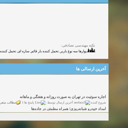
نکته مهندسی تصادفی:
دیوارها سه نوع باربر, تحمل کننده بار قائم, سازه ای, تحمل کننده
آخرین ارسالی ها
اجاره سوئیت در تهران به صورت روزانه و هفتگی و ماهانه
شروع کننده:
seoface3
Liro
مطالب متفر
آخرین ارسال توسط:
پاسخ ها:1
امداد خودرو شبانه‌روزی؛ همراه مطمئن در جاده‌ها
شروع کننده:
yadak724
yadak724
گفتگو
آخرین ارسال توسط:
پاسخ ها:0
امور حقوقی تخصصی در زمینه‌های تجاری، پیمانکاری و ساختمانی
شروع کننده:
alimohri2
alimohri2
گفتگوی
آخرین ارسال توسط:
پاسخ ها:0