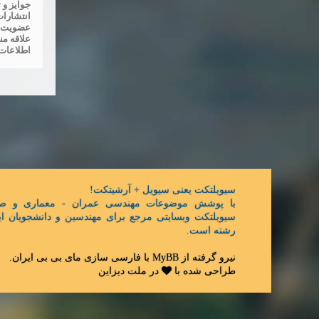
جوايز و 
انتشارات
عضويت در
علاقه من
اطلاعات 
سیویلتکت یعنی سیویل + آرشیتکت!
با پوشش موضوعات مهندسی عمران - معماری و صن
سیویلتکت وبسایتی مرجع برای مهندسین و دانشجویان ای
رشته است.
نیرو گرفته از
MyBB
با فارسی سازی
مای بی بی ایران
.
طراحی شده با
در
ملت دیزاین