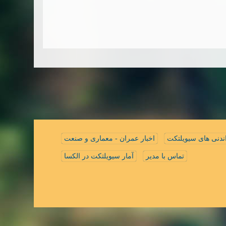
ندنی های سیویلتکت
اخبار عمران - معماری و صنعت
تماس با مدیر
آمار سیویلتکت در الکسا