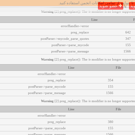
تا بتوانید از تمامی امکانات انجمن استفاده کنید.
ید
یا
عضو شوید
Warning
[2] preg_replace(): The /e modifier is no longer supported
Line
F
errorHandler->error
preg_replace
642
postParser->mycode_parse_quotes
347
postParser->parse_mycode
155
postParser->parse_message
1566
Warning
[2] preg_replace(): The /e modifier is no longer supported
Line
File
errorHandler->error
preg_replace
354
postParser->parse_mycode
155
postParser->parse_message
1566
Warning
[2] preg_replace(): The /e modifier is no longer supported
Line
File
errorHandler->error
preg_replace
380
postParser->parse_mycode
155
postParser->parse_message
1566