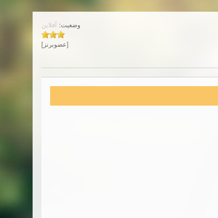
وضعیت:
آفلاین
[عضوبرنز]