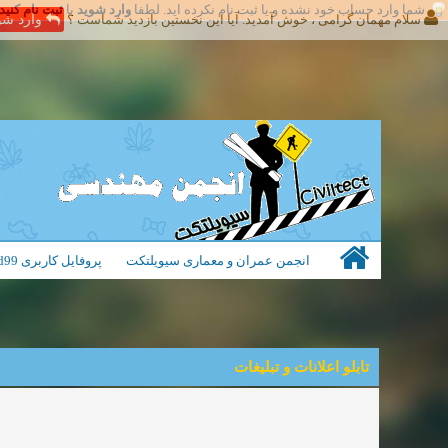
شما وارد حساب خود نشده و یا ثبت نام نکرده اید. لطفا
وارد شوید
یا
ثبت نام کنید
سلام مهمان گرامی ، خوش آمدید. آیا این نخستین بازدید شماست ؟
وارد شو
انجمن عمران و معماری سیویلتکت
پروفایل کاربری farbod99
تابلو اعلانات و تبلیغات