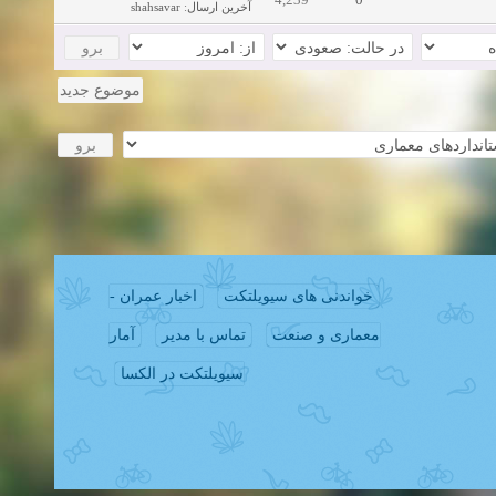
آخرین ارسال
:
shahsavar
موضوع جدید
خواندنی های سیویلتکت
اخبار عمران -
معماری و صنعت
تماس با مدیر
آمار
سیویلتکت در الکسا